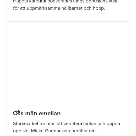
Håpets katedral bogserades längs Bohusläns kust
för att uppmärksamma hållbarhet och hopp.
Oss män emellan
Studiecirkel för män att ventilera tankar och öppna
upp sig. Micke Gunnarsson berättar om...