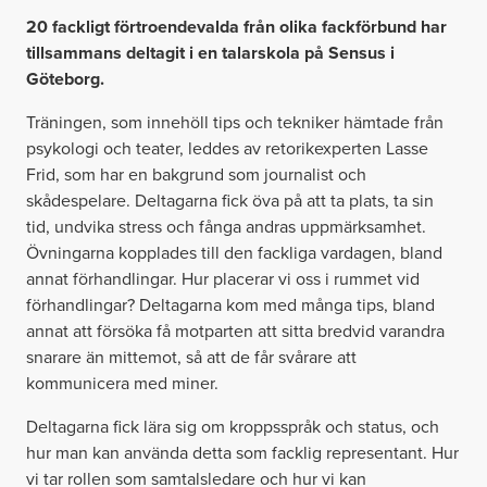
20 fackligt förtroendevalda från olika fackförbund har
tillsammans deltagit i en talarskola på Sensus i
Göteborg.
Träningen, som innehöll tips och tekniker hämtade från
psykologi och teater, leddes av retorikexperten Lasse
Frid, som har en bakgrund som journalist och
skådespelare. Deltagarna fick öva på att ta plats, ta sin
tid, undvika stress och fånga andras uppmärksamhet.
Övningarna kopplades till den fackliga vardagen, bland
annat förhandlingar. Hur placerar vi oss i rummet vid
förhandlingar? Deltagarna kom med många tips, bland
annat att försöka få motparten att sitta bredvid varandra
snarare än mittemot, så att de får svårare att
kommunicera med miner.
Deltagarna fick lära sig om kroppsspråk och status, och
hur man kan använda detta som facklig representant. Hur
vi tar rollen som samtalsledare och hur vi kan